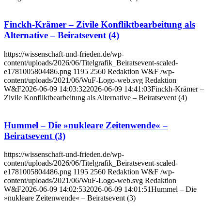
Finckh-Krämer – Zivile Konfliktbearbeitung als
Alternative – Beiratsevent (4)
https://wissenschaft-und-frieden.de/wp-
content/uploads/2026/06/Titelgrafik_Beiratsevent-scaled-
e1781005804486.png
1195
2560
Redaktion W&F
/wp-
content/uploads/2021/06/WuF-Logo-web.svg
Redaktion
W&F
2026-06-09 14:03:32
2026-06-09 14:41:03
Finckh-Krämer –
Zivile Konfliktbearbeitung als Alternative – Beiratsevent (4)
Hummel – Die »nukleare Zeitenwende« –
Beiratsevent (3)
https://wissenschaft-und-frieden.de/wp-
content/uploads/2026/06/Titelgrafik_Beiratsevent-scaled-
e1781005804486.png
1195
2560
Redaktion W&F
/wp-
content/uploads/2021/06/WuF-Logo-web.svg
Redaktion
W&F
2026-06-09 14:02:53
2026-06-09 14:01:51
Hummel – Die
»nukleare Zeitenwende« – Beiratsevent (3)