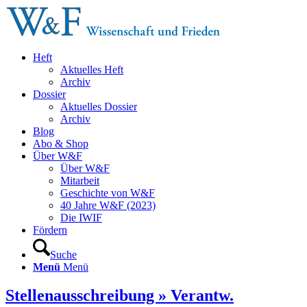
Heft
Aktuelles Heft
Archiv
Dossier
Aktuelles Dossier
Archiv
Blog
Abo & Shop
Über W&F
Über W&F
Mitarbeit
Geschichte von W&F
40 Jahre W&F (2023)
Die IWIF
Fördern
Suche
Menü
Menü
Stellenausschreibung » Verantw.