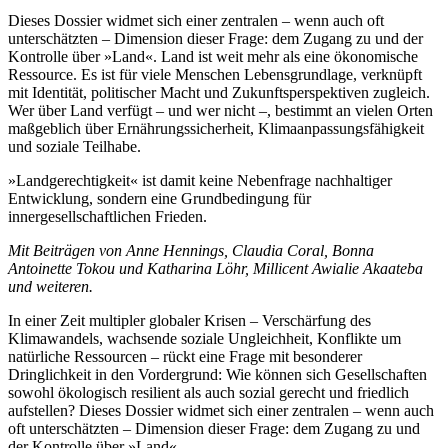
Dieses Dossier widmet sich einer zentralen – wenn auch oft
unterschätzten – Dimension dieser Frage: dem Zugang zu und der
Kontrolle über »Land«. Land ist weit mehr als eine ökonomische
Ressource. Es ist für viele Menschen Lebensgrundlage, verknüpft
mit Identität, politischer Macht und Zukunftsperspektiven zugleich.
Wer über Land verfügt – und wer nicht –, bestimmt an vielen Orten
maßgeblich über Ernährungssicherheit, Klimaanpassungsfähigkeit
und soziale Teilhabe.
»Landgerechtigkeit« ist damit keine Nebenfrage nachhaltiger
Entwicklung, sondern eine Grundbedingung für
innergesellschaftlichen Frieden.
Mit Beiträgen von Anne Hennings, Claudia Coral, Bonna
Antoinette Tokou und Katharina Löhr, Millicent Awialie Akaateba
und weiteren.
In einer Zeit multipler globaler Krisen – Verschärfung des
Klimawandels, wachsende soziale Ungleichheit, Konflikte um
natürliche Ressourcen – rückt eine Frage mit besonderer
Dringlichkeit in den Vordergrund: Wie können sich Gesellschaften
sowohl ökologisch resilient als auch sozial gerecht und friedlich
aufstellen? Dieses Dossier widmet sich einer zentralen – wenn auch
oft unterschätzten – Dimension dieser Frage: dem Zugang zu und
der Kontrolle über »Land«.