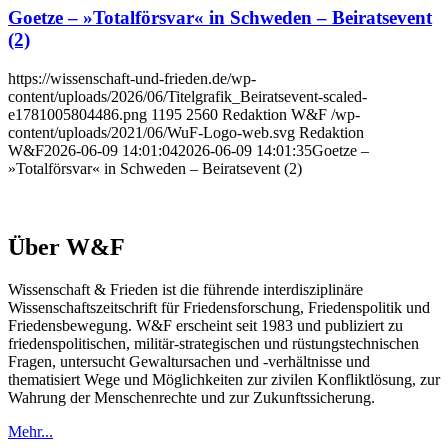
Goetze – »Totalförsvar« in Schweden – Beiratsevent
(2)
https://wissenschaft-und-frieden.de/wp-
content/uploads/2026/06/Titelgrafik_Beiratsevent-scaled-
e1781005804486.png
1195
2560
Redaktion W&F
/wp-
content/uploads/2021/06/WuF-Logo-web.svg
Redaktion
W&F
2026-06-09 14:01:04
2026-06-09 14:01:35
Goetze –
»Totalförsvar« in Schweden – Beiratsevent (2)
Über W&F
Wissenschaft & Frieden ist die führende interdisziplinäre
Wissenschaftszeitschrift für Friedensforschung, Friedenspolitik und
Friedensbewegung. W&F erscheint seit 1983 und publiziert zu
friedenspolitischen, militär-strategischen und rüstungstechnischen
Fragen, untersucht Gewaltursachen und -verhältnisse und
thematisiert Wege und Möglichkeiten zur zivilen Konfliktlösung, zur
Wahrung der Menschenrechte und zur Zukunftssicherung.
Mehr...