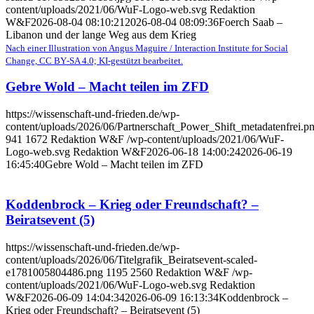
content/uploads/2021/06/WuF-Logo-web.svg
Redaktion
W&F
2026-08-04 08:10:21
2026-08-04 08:09:36
Foerch Saab –
Libanon und der lange Weg aus dem Krieg
Nach einer Illustration von Angus Maguire / Interaction Institute for Social
Change, CC BY‑SA 4.0; KI‑gestützt bearbeitet.
Gebre Wold – Macht teilen im ZFD
https://wissenschaft-und-frieden.de/wp-
content/uploads/2026/06/Partnerschaft_Power_Shift_metadatenfrei.p
941
1672
Redaktion W&F
/wp-content/uploads/2021/06/WuF-
Logo-web.svg
Redaktion W&F
2026-06-18 14:00:24
2026-06-19
16:45:40
Gebre Wold – Macht teilen im ZFD
Koddenbrock – Krieg oder Freundschaft? –
Beiratsevent (5)
https://wissenschaft-und-frieden.de/wp-
content/uploads/2026/06/Titelgrafik_Beiratsevent-scaled-
e1781005804486.png
1195
2560
Redaktion W&F
/wp-
content/uploads/2021/06/WuF-Logo-web.svg
Redaktion
W&F
2026-06-09 14:04:34
2026-06-09 16:13:34
Koddenbrock –
Krieg oder Freundschaft? – Beiratsevent (5)